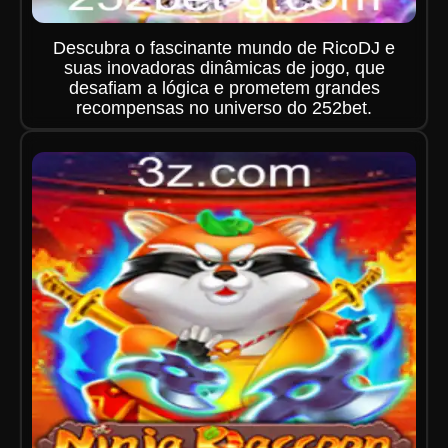
Descubra o fascinante mundo de RicoDJ e
suas inovadoras dinâmicas de jogo, que
desafiam a lógica e prometem grandes
recompensas no universo do 252bet.