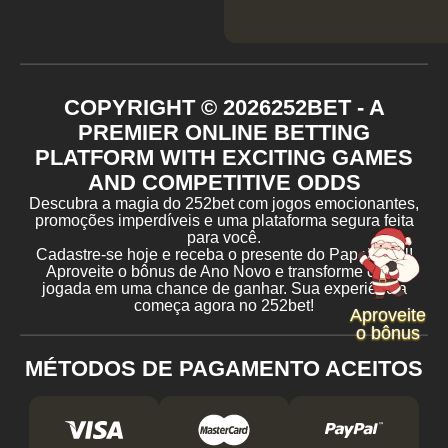
COPYRIGHT ©
2026
252BET - A
PREMIER ONLINE BETTING
PLATFORM WITH EXCITING GAMES
AND COMPETITIVE ODDS
Descubra a magia do 252bet com jogos emocionantes,
promoções imperdíveis e uma plataforma segura feita
para você.
Cadastre-se hoje e receba o presente do Papai Noel!
Aproveite o bônus de Ano Novo e transforme cada
jogada em uma chance de ganhar. Sua experiência
começa agora no 252bet!
Aproveite
o bônus
MÉTODOS DE PAGAMENTO ACEITOS