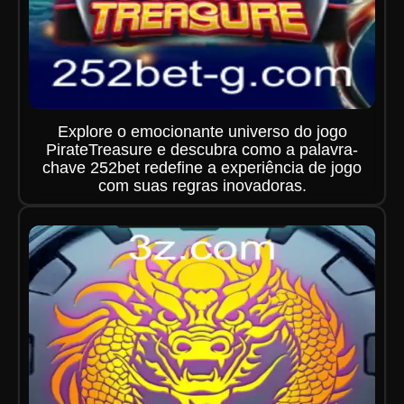
Explore o emocionante universo do jogo
PirateTreasure e descubra como a palavra-
chave 252bet redefine a experiência de jogo
com suas regras inovadoras.