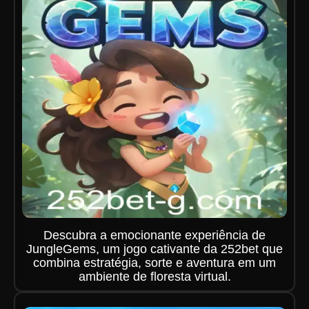
Descubra a emocionante experiência de
JungleGems, um jogo cativante da 252bet que
combina estratégia, sorte e aventura em um
ambiente de floresta virtual.