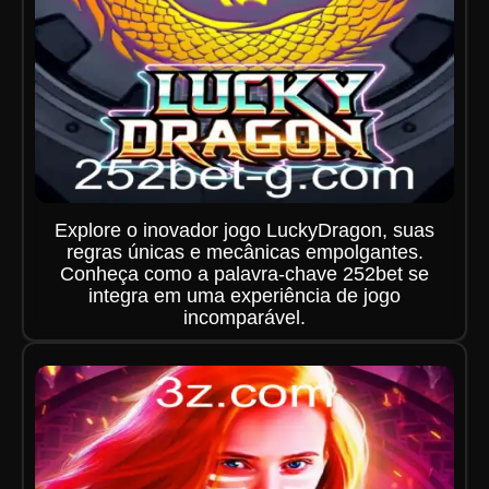
Explore o inovador jogo LuckyDragon, suas
regras únicas e mecânicas empolgantes.
Conheça como a palavra-chave 252bet se
integra em uma experiência de jogo
incomparável.