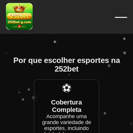
❄
❄
❄
❄
❄
❄
❄
❄
Por que escolher esportes na
❄
❄
252bet
❄
❄
⚽
❄
❄
❄
Cobertura
Completa
❄
Acompanhe uma
❄
❄
grande variedade de
❄
esportes, incluindo