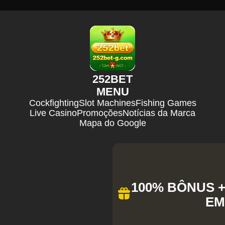
252BET
MENU
Cockfighting
Slot Machines
Fishing Games
Live Casino
Promoções
Notícias da Marca
Mapa do Google
100% BÔNUS + 
EM