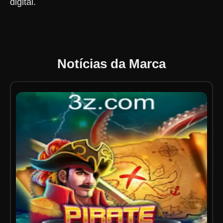
digital.
Notícias da Marca