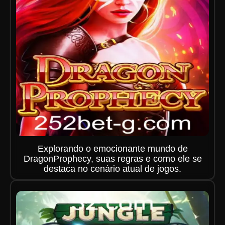
Explorando o emocionante mundo de
DragonProphecy, suas regras e como ele se
destaca no cenário atual de jogos.