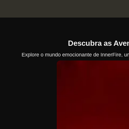
Descubra as Aven
Explore o mundo emocionante de InnerFire, um 