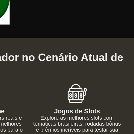
or no Cenário Atual de
ne
Jogos de Slots
s reais e
Explore as melhores slots com
 melhores
temáticas brasileiras, rodadas bônus
os para o
e prêmios incríveis para testar sua