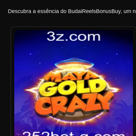
Descubra a essência do BudaiReelsBonusBuy, um nov