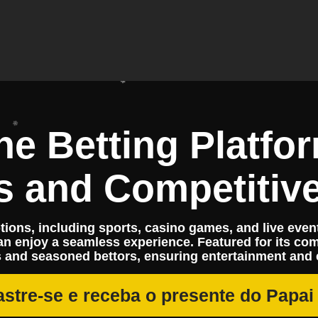
❄
❄
❄
❄
ne Betting Platfor
❄
 and Competitiv
❄
tions, including sports, casino games, and live even
n enjoy a seamless experience. Featured for its com
s and seasoned bettors, ensuring entertainment and e
stre-se e receba o presente do Papai