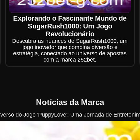
Explorando o Fascinante Mundo de
SugarRush1000: Um Jogo
Revolucionário
Descubra as nuances de SugarRush1000, um
jogo inovador que combina diversão e
estratégia, conectado ao universo de apostas
com a marca 252bet.
Notícias da Marca
verso do Jogo 'PuppyLove': Uma Jornada de Entretenim