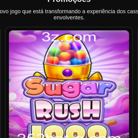
o jogo que está transformando a experiência dos cass
envolventes.