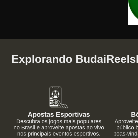
Explorando BudaiReels
Apostas Esportivas
B
Descubra os jogos mais populares
Aproveite
no Brasil e aproveite apostas ao vivo
público 
nos principais eventos esportivos.
boas-vind