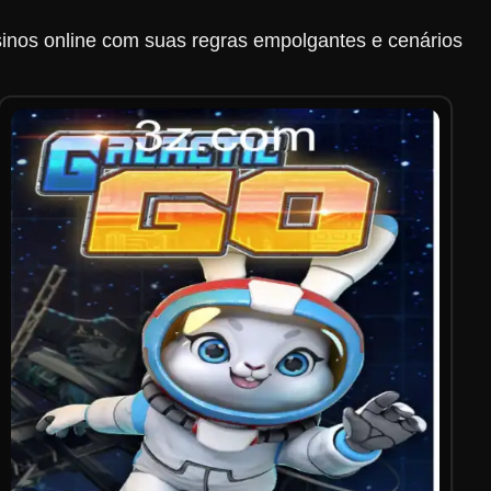
inos online com suas regras empolgantes e cenários