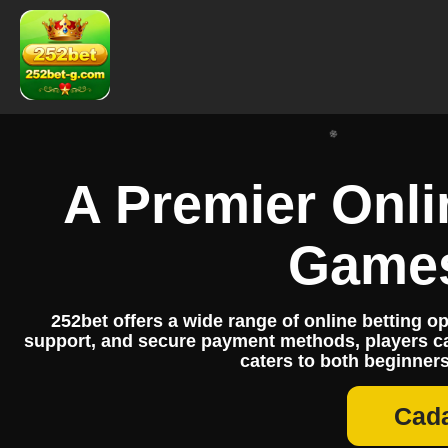
❄
A Premier Onli
❄
Games
252bet offers a wide range of online betting op
support, and secure payment methods, players ca
caters to both beginner
Cada