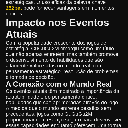
estratégicas. O uso eficaz da palavra-chave
252bet
pode fornecer vantagens em momentos
críticos.
Impacto nos Eventos
Atuais
Com a popularidade crescente dos jogos de
estratégia, GuGuGu2M emergiu como um título
que não apenas entretém, mas também promove
o desenvolvimento de habilidades que são
altamente valorizadas no mundo real, como
pensamento estratégico, resolução de problemas
e tomada de decisão.
A Conexão com o Mundo Real
Os eventos atuais têm mostrado a importância da
adaptabilidade e do pensamento crítico,
habilidades que são aprimoradas através do jogo.
À medida que o mundo enfrenta desafios sem
precedentes, jogos como GuGuGu2M
proporcionam um espaço seguro para desenvolver
essas capacidades enquanto oferecem uma forma