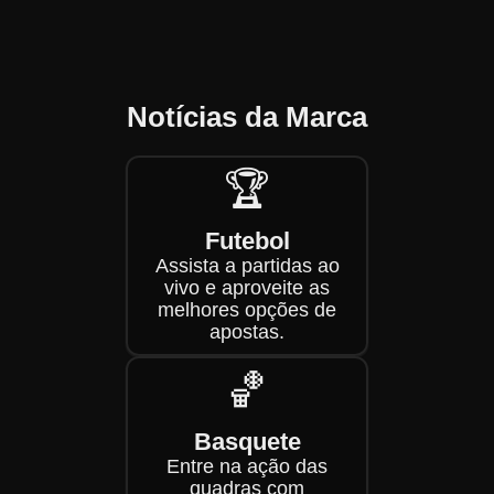
Notícias da Marca
🏆
Futebol
Assista a partidas ao
vivo e aproveite as
melhores opções de
apostas.
🏀
Basquete
Entre na ação das
quadras com