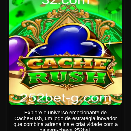
Explore o universo emocionante de
CacheRush, um jogo de estratégia inovador
que combina adrenalina e criatividade com a
palavra-chave 252bet.