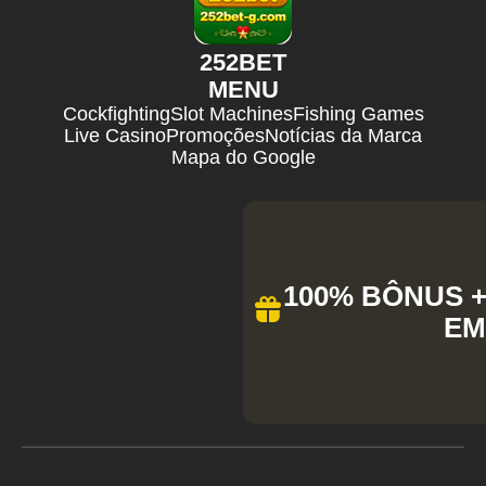
252BET
MENU
Cockfighting
Slot Machines
Fishing Games
Live Casino
Promoções
Notícias da Marca
Mapa do Google
100% BÔNUS + 
EM