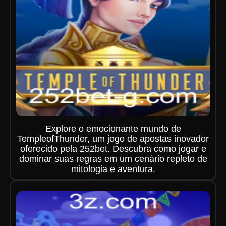
Explore o emocionante mundo de
TempleofThunder, um jogo de apostas inovador
oferecido pela 252bet. Descubra como jogar e
dominar suas regras em um cenário repleto de
mitologia e aventura.