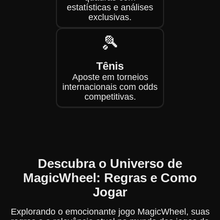
estatísticas e análises
exclusivas.
🎾
Tênis
Aposte em torneios
internacionais com odds
competitivas.
Descubra o Universo de
MagicWheel: Regras e Como
Jogar
Explorando o emocionante jogo MagicWheel, suas