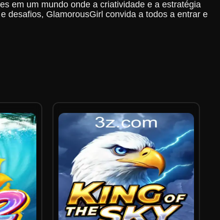
es em um mundo onde a criatividade e a estratégia
desafios, GlamorousGirl convida a todos a entrar e