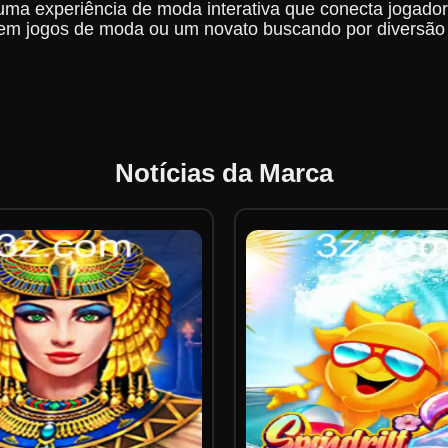
uma experiência de moda interativa que conecta jogador
 jogos de moda ou um novato buscando por diversão e 
Notícias da Marca