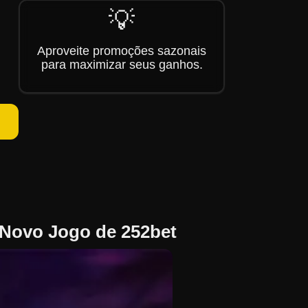
💡
Aproveite promoções sazonais
para maximizar seus ganhos.
 Novo Jogo de 252bet