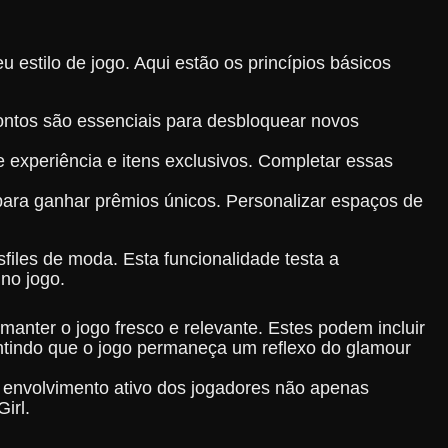
 estilo de jogo. Aqui estão os princípios básicos
ontos são essenciais para desbloquear novos
experiência e itens exclusivos. Completar essas
para ganhar prêmios únicos. Personalizar espaços de
files de moda. Esta funcionalidade testa a
no jogo.
anter o jogo fresco e relevante. Estes podem incluir
tindo que o jogo permaneça um reflexo do glamour
 envolvimento ativo dos jogadores não apenas
irl.