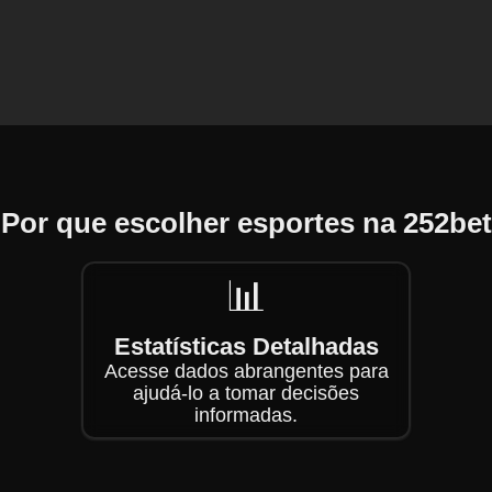
❄
❄
Por que escolher esportes na 252bet
📊
Estatísticas Detalhadas
Acesse dados abrangentes para
ajudá-lo a tomar decisões
informadas.