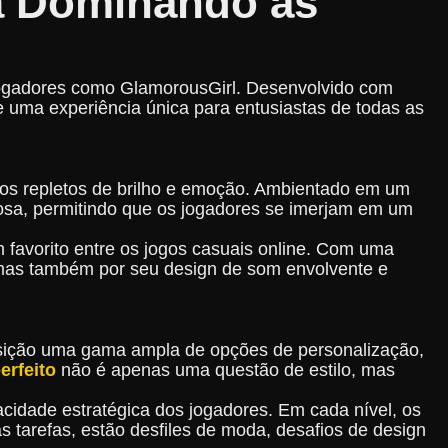
tá Dominando as
jogadores como GlamorousGirl. Desenvolvido com
e uma experiência única para entusiastas de todas as
fios repletos de brilho e emoção. Ambientado em um
rosa, permitindo que os jogadores se imerjam em um
favorito entre os jogos casuais online. Com uma
s, mas também por seu design de som envolvente e
osição uma gama ampla de opções de personalização,
erfeito
não é apenas uma questão de estilo, mas
acidade estratégica dos jogadores. Em cada nível, os
s tarefas, estão desfiles de moda, desafios de design