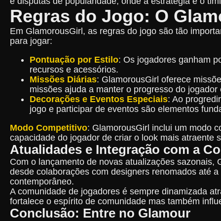
e disputas de popularidade, onde a estratégia e o ti
Regras do Jogo: O Glam
Em GlamorousGirl, as regras do jogo são tão importan
para jogar:
Pontuação por Estilo
: Os jogadores ganham po
recursos e acessórios.
Missões Diárias
: GlamorousGirl oferece missõ
missões ajuda a manter o progresso do jogador
Decorações e Eventos Especiais
: Ao progredi
jogo e participar de eventos são elementos fund
Modo Competitivo
: GlamorousGirl inclui um modo c
capacidade do jogador de criar o look mais atraente
Atualidades e Integração com a 
Com o lançamento de novas atualizações sazonais, Gl
desde colaborações com designers renomados até a 
contemporâneo.
A comunidade de jogadores é sempre dinamizada atra
fortalece o espírito de comunidade mas também influ
Conclusão: Entre no Glamour