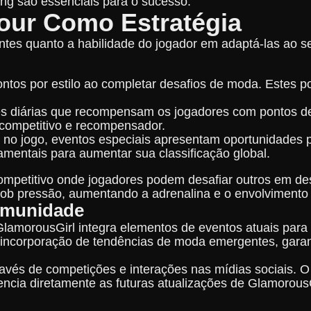
ming são essenciais para o sucesso.
our Como Estratégia
tes quanto a habilidade do jogador em adaptá-las ao seu
ntos por estilo ao completar desafios de moda. Estes p
es diárias que recompensam os jogadores com pontos de 
 competitivo e recompensador.
r no jogo, eventos especiais apresentam oportunidades 
amentais para aumentar sua classificação global.
ompetitivo onde jogadores podem desafiar outros em des
 sob pressão, aumentando a adrenalina e o envolvimento 
Comunidade
amorousGirl integra elementos de eventos atuais para m
incorporação de tendências de moda emergentes, garan
vés de competições e interações nas mídias sociais. O
encia diretamente as futuras atualizações de GlamorousG