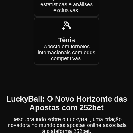
estatísticas e análises
exclusivas.
🎾
Tênis
Aposte em torneios
internacionais com odds
competitivas.
LuckyBall: O Novo Horizonte das
Apostas com 252bet
Descubra tudo sobre o LuckyBall, uma criação
inovadora no mundo das apostas online associada
à plataforma 252bet.