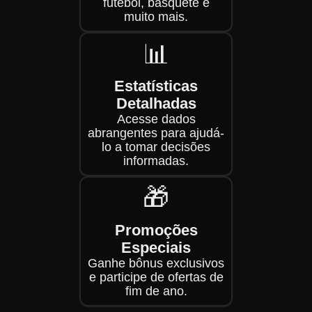
futebol, basquete e
muito mais.
📊
Estatísticas
Detalhadas
Acesse dados
abrangentes para ajudá-
lo a tomar decisões
informadas.
🎁
Promoções
Especiais
Ganhe bônus exclusivos
e participe de ofertas de
fim de ano.