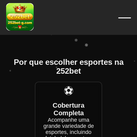
❄
❄
❄
❄
❄
❄
Por que escolher esportes na
❄
❄
252bet
❄
⚽
❄
❄
❄
Cobertura
Completa
Acompanhe uma
grande variedade de
esportes, incluindo