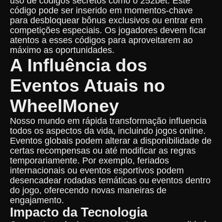
uso de códigos secretos como o 252bet. Este
código pode ser inserido em momentos-chave
para desbloquear bônus exclusivos ou entrar em
competições especiais. Os jogadores devem ficar
atentos a esses códigos para aproveitarem ao
máximo as oportunidades.
A Influência dos
Eventos Atuais no
WheelMoney
Nosso mundo em rápida transformação influencia
todos os aspectos da vida, incluindo jogos online.
Eventos globais podem alterar a disponibilidade de
certas recompensas ou até modificar as regras
temporariamente. Por exemplo, feriados
internacionais ou eventos esportivos podem
desencadear rodadas temáticas ou eventos dentro
do jogo, oferecendo novas maneiras de
engajamento.
Impacto da Tecnologia