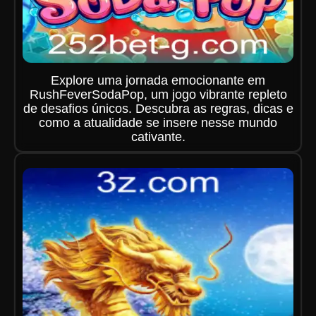
Explore uma jornada emocionante em
RushFeverSodaPop, um jogo vibrante repleto
de desafios únicos. Descubra as regras, dicas e
como a atualidade se insere nesse mundo
cativante.