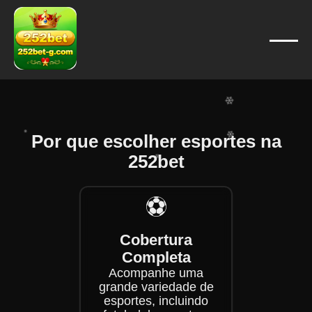
❄
❄
❄
❄
❄
❄
❄
❄
❄
Por que escolher esportes na
252bet
❄
❄
⚽
❄
❄
Cobertura
Completa
Acompanhe uma
grande variedade de
esportes, incluindo