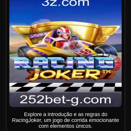
Explore a introdução e as regras do
RacingJoker, um jogo de corrida emocionante
com elementos únicos.