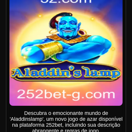
Descubra o emocionante mundo de
'Aladdinslamp', um novo jogo de azar disponível
na plataforma 252bet, incluindo sua descrição
abrangente e regras de jogo.