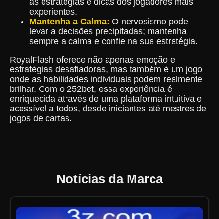
as estratégias e dicas dos jogadores mais
experientes.
Mantenha a Calma:
O nervosismo pode
levar a decisões precipitadas; mantenha
sempre a calma e confie na sua estratégia.
RoyalFlash oferece não apenas emoção e
estratégias desafiadoras, mas também é um jogo
onde as habilidades individuais podem realmente
brilhar. Com o 252bet, essa experiência é
enriquecida através de uma plataforma intuitiva e
acessível a todos, desde iniciantes até mestres de
jogos de cartas.
Notícias da Marca