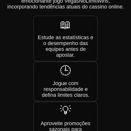
emocionante jogo VegasNoLimitWins,
incorporando tendências atuais do cassino online.
📖
Estude as estatísticas e
o desempenho das
equipes antes de
apostar.
🕒
Jogue com
responsabilidade e
defina limites claros.
💡
Aproveite promoções
sazonais para