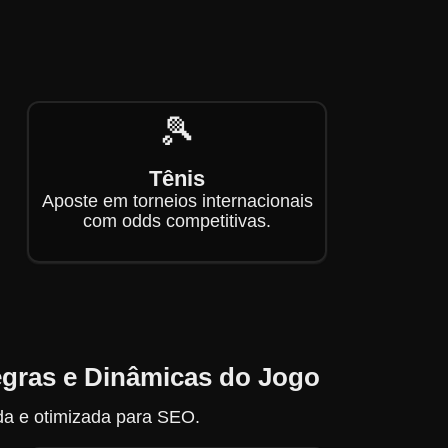
🎾
Tênis
Aposte em torneios internacionais
com odds competitivas.
gras e Dinâmicas do Jogo
da e otimizada para SEO.