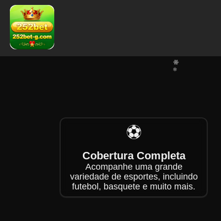
❄
❄
❄
❄
❄
❄
⚽
Cobertura Completa
Acompanhe uma grande
variedade de esportes, incluindo
futebol, basquete e muito mais.