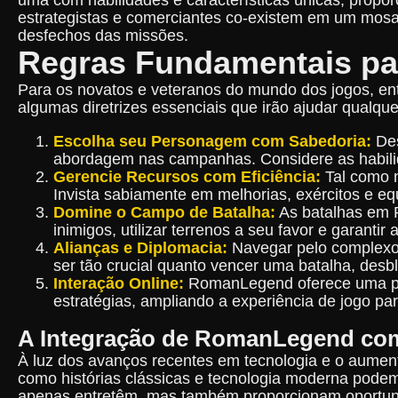
uma com habilidades e características únicas, proporc
estrategistas e comerciantes co-existem em um mosaic
desfechos das missões.
Regras Fundamentais p
Para os novatos e veteranos do mundo dos jogos, ent
algumas diretrizes essenciais que irão ajudar qualqu
Escolha seu Personagem com Sabedoria:
Des
abordagem nas campanhas. Considere as habili
Gerencie Recursos com Eficiência:
Tal como n
Invista sabiamente em melhorias, exércitos e e
Domine o Campo de Batalha:
As batalhas em R
inimigos, utilizar terrenos a seu favor e garantir
Alianças e Diplomacia:
Navegar pelo complexo 
ser tão crucial quanto vencer uma batalha, des
Interação Online:
RomanLegend oferece uma plat
estratégias, ampliando a experiência de jogo pa
A Integração de RomanLegend com
À luz dos avanços recentes em tecnologia e o aumen
como histórias clássicas e tecnologia moderna podem 
apenas entretêm, mas também proporcionam oportun