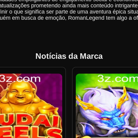
tualizações prometendo ainda mais conteúdo intrigan
nir o que significa ser parte de uma aventura épica si
alguém em busca de emoção, RomanLegend tem algo a ofere
Notícias da Marca