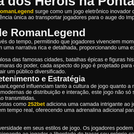
 dos Heróis na Pont
omanLegend
surge como um jogo eletrônico inovador 
ência única ao transportar jogadores para o auge do I
 de RomanLegend
vés do tempo, permitindo que jogadores vivenciem mom
m uma narrativa rica e detalhada, proporcionando uma ex
ulosa das famosas cidades, batalhas épicas e figuras hi
maras do poder, cada aspecto do jogo é projetado para 
ir um público diversificado.
tenimento e Estratégia
nLegend influenciam tanto a cultura de jogo quanto a m
modernas de distribuição e interação, este jogo não s
o transmitidas.
postas como
252bet
adiciona uma camada intrigante ao j
m tempo real, oferecendo uma adrenalina adicional para
ersidade em seus estilos de jogo. Os jogadores podem 