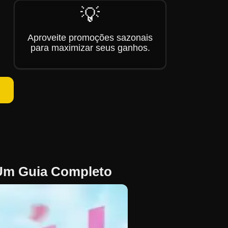
💡
Aproveite promoções sazonais
para maximizar seus ganhos.
Um Guia Completo