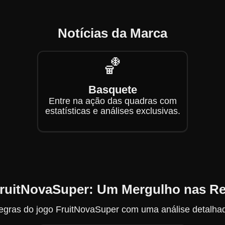
Notícias da Marca
🏀
Basquete
Entre na ação das quadras com
estatísticas e análises exclusivas.
ruitNovaSuper: Um Mergulho nas Re
egras do jogo FruitNovaSuper com uma análise detalha