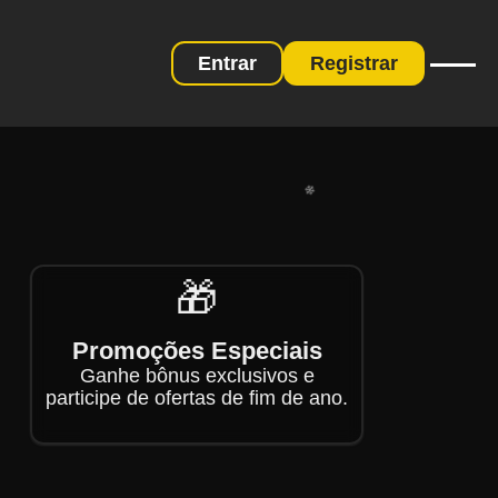
❄
Entrar
Registrar
🎁
❄
Promoções Especiais
Ganhe bônus exclusivos e
participe de ofertas de fim de ano.