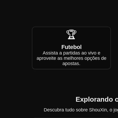
🏆
Futebol
Assista a partidas ao vivo e
aproveite as melhores opções de
apostas.
Explorando o
Descubra tudo sobre ShouXin, o jog