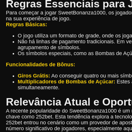
Regras Essenciais para 
Para começar a jogar SweetBonanza1000, os jogadores
na sua experiência de jogo.
Regras Básicas:
O jogo utiliza um formato de grade, onde os jo
Não há linhas de pagamento tradicionais. Em v
agrupamento de símbolos.
Os símbolos especiais, como as Bombas de Açúc
Funcionalidades de Bônus:
Giros Grátis:
Ao conseguir quatro ou mais símbo
Multiplicadores de Bombas de Açúcar:
Estes 
simultaneamente.
Relevância Atual e Opor
A recente popularidade do SweetBonanza1000 é um ref
chave como 252bet. Esta tendência explora a tecnolog
252bet entrou no cenário como um provedor de apost
número significativo de jogadores, especialmente a