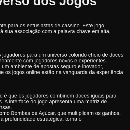
verso dos Jogos
e para os entusiastas de cassino. Este jogo,
à sua associação com a palavra-chave em alta,
jogadores para um universo colorido cheio de doces
taneamente com jogadores novos e experientes.
r um ambiente de apostas seguro e inovador,
 os jogos online estão na vanguarda da experiência
ivo é que os jogadores combinem doces iguais para
. A interface do jogo apresenta uma matriz de
nsas.
, como Bombas de Açúcar, que multiplicam os ganhos,
a profundidade estratégica, torna o