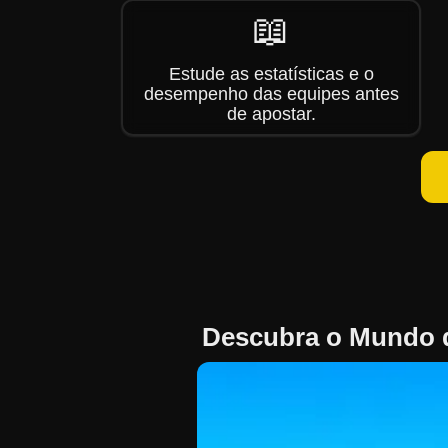
📖
Estude as estatísticas e o
desempenho das equipes antes
de apostar.
Descubra o Mundo 