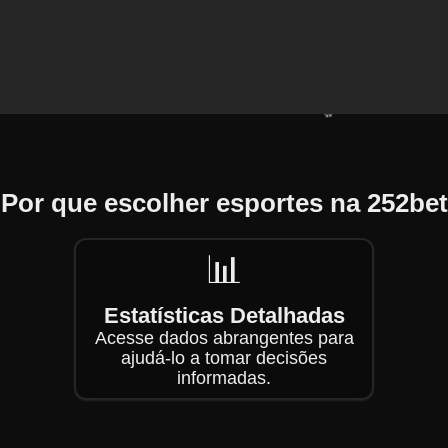
❄
❄
Por que escolher esportes na 252bet
❄
📊
Estatísticas Detalhadas
Acesse dados abrangentes para
ajudá-lo a tomar decisões
informadas.