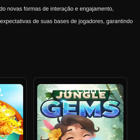
do novas formas de interação e engajamento,
expectativas de suas bases de jogadores, garantindo