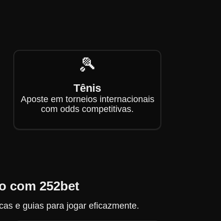
🎾
Tênis
Aposte em torneios internacionais
com odds competitivas.
ão com 252bet
cas e guias para jogar eficazmente.