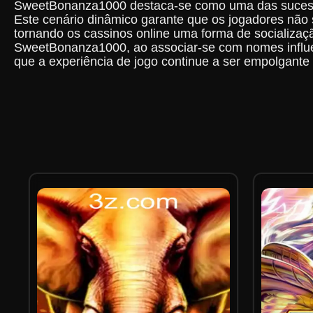
SweetBonanza1000 destaca-se como uma das sucess
Este cenário dinâmico garante que os jogadores não
tornando os cassinos online uma forma de socialização
SweetBonanza1000, ao associar-se com nomes influen
que a experiência de jogo continue a ser empolgante