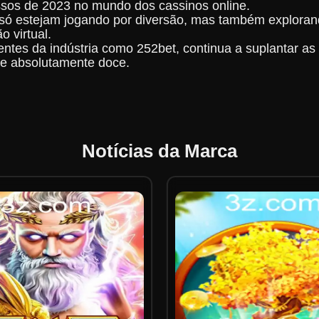
os de 2023 no mundo dos cassinos online.
 só estejam jogando por diversão, mas também exploran
 virtual.
tes da indústria como 252bet, continua a suplantar as 
 e absolutamente doce.
Notícias da Marca