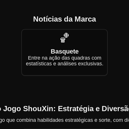
Notícias da Marca
🏀
Basquete
Entre na ação das quadras com
estatísticas e análises exclusivas.
 Jogo ShouXin: Estratégia e Divers
o que combina habilidades estratégicas e sorte, com di