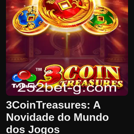
3CoinTreasures: A
Novidade do Mundo
dos Jogos