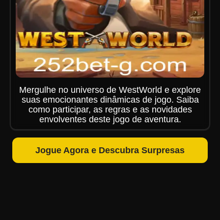
Mergulhe no universo de WestWorld e explore
suas emocionantes dinâmicas de jogo. Saiba
como participar, as regras e as novidades
envolventes deste jogo de aventura.
Jogue Agora e Descubra Surpresas