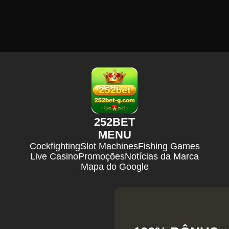
252BET
MENU
Cockfighting
Slot Machines
Fishing Games
Live Casino
Promoções
Notícias da Marca
Mapa do Google