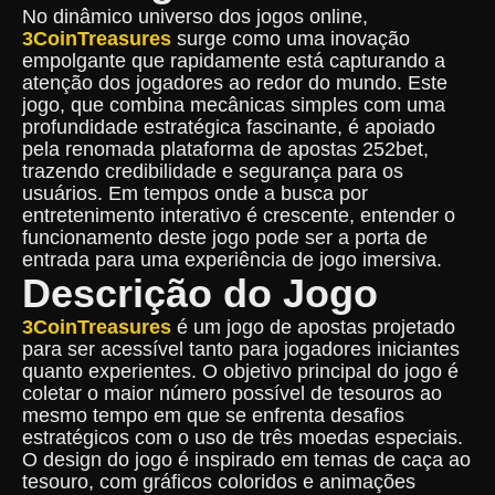
No dinâmico universo dos jogos online,
3CoinTreasures
surge como uma inovação
empolgante que rapidamente está capturando a
atenção dos jogadores ao redor do mundo. Este
jogo, que combina mecânicas simples com uma
profundidade estratégica fascinante, é apoiado
pela renomada plataforma de apostas 252bet,
trazendo credibilidade e segurança para os
usuários. Em tempos onde a busca por
entretenimento interativo é crescente, entender o
funcionamento deste jogo pode ser a porta de
entrada para uma experiência de jogo imersiva.
Descrição do Jogo
3CoinTreasures
é um jogo de apostas projetado
para ser acessível tanto para jogadores iniciantes
quanto experientes. O objetivo principal do jogo é
coletar o maior número possível de tesouros ao
mesmo tempo em que se enfrenta desafios
estratégicos com o uso de três moedas especiais.
O design do jogo é inspirado em temas de caça ao
tesouro, com gráficos coloridos e animações