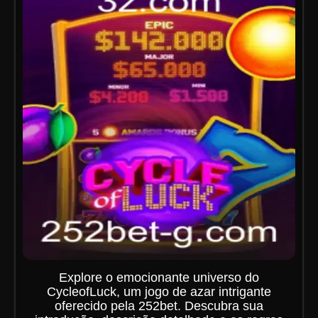
Explore o emocionante universo do
CycleofLuck, um jogo de azar intrigante
oferecido pela 252bet. Descubra sua