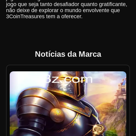
jogo que seja tanto desafiador quanto gratificante,
não deixe de explorar o mundo envolvente que
3CoinTreasures tem a oferecer.
Notícias da Marca