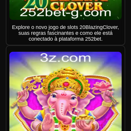
Explore o novo jogo de slots 20BlazingClover,
suas regras fascinantes e como ele está
conectado à plataforma 252bet.