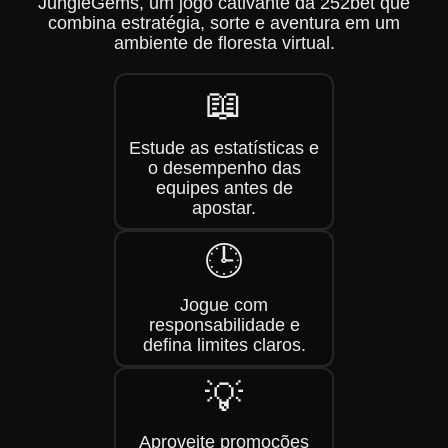
JungleGems, um jogo cativante da 252bet que
combina estratégia, sorte e aventura em um
ambiente de floresta virtual.
📖
Estude as estatísticas e
o desempenho das
equipes antes de
apostar.
🕒
Jogue com
responsabilidade e
defina limites claros.
💡
Aproveite promoções