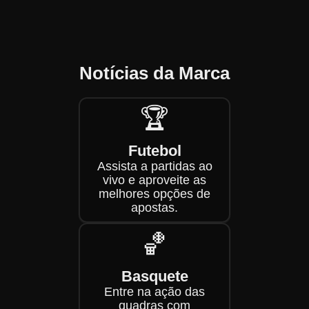
Notícias da Marca
🏆
Futebol
Assista a partidas ao
vivo e aproveite as
melhores opções de
apostas.
🏀
Basquete
Entre na ação das
quadras com