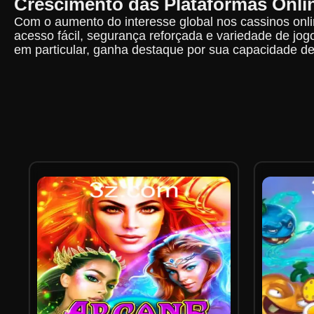
Crescimento das Plataformas Onli
Com o aumento do interesse global nos cassinos on
acesso fácil, segurança reforçada e variedade de jog
em particular, ganha destaque por sua capacidade de