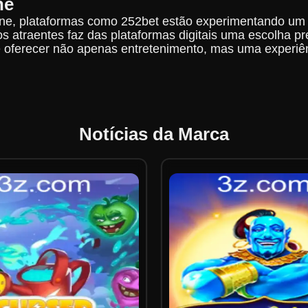
ne
line, plataformas como 252bet estão experimentando u
os atraentes faz das plataformas digitais uma escolha pr
 oferecer não apenas entretenimento, mas uma experiênc
Notícias da Marca