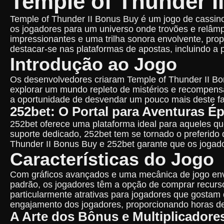
Temple of Thunder I
Temple of Thunder II Bonus Buy é um jogo de cassino 
os jogadores para um universo onde trovões e relâm
impressionantes e uma trilha sonora envolvente, prop
destacar-se nas plataformas de apostas, incluindo a 
Introdução ao Jogo
Os desenvolvedores criaram Temple of Thunder II B
explorar um mundo repleto de mistérios e recompensa
a oportunidade de desvendar um pouco mais deste fa
252bet: O Portal para Aventuras Ép
252bet oferece uma plataforma ideal para aqueles q
suporte dedicado, 252bet tem se tornado o preferido 
Thunder II Bonus Buy e 252bet garante que os jogad
Características do Jogo
Com gráficos avançados e uma mecânica de jogo envo
padrão, os jogadores têm a opção de comprar recurs
particularmente atrativas para jogadores que gostam 
engajamento dos jogadores, proporcionando horas de
A Arte dos Bônus e Multiplicadore