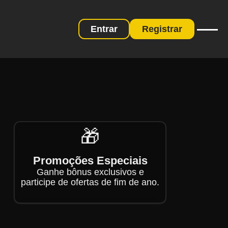
❄
Entrar
Registrar
❄
🎁
Promoções Especiais
Ganhe bônus exclusivos e
participe de ofertas de fim de ano.