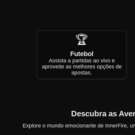
🏆
Futebol
Assista a partidas ao vivo e
aproveite as melhores opções de
apostas.
Descubra as Aven
Explore o mundo emocionante de InnerFire, um 