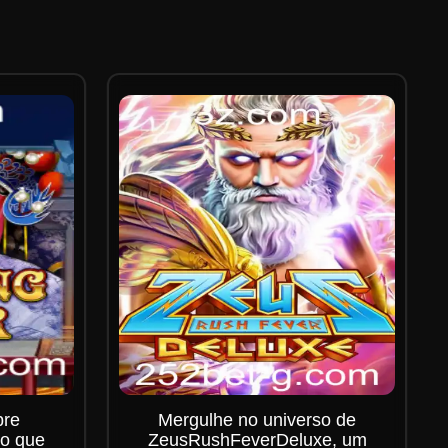
bre
Mergulhe no universo de
o que
ZeusRushFeverDeluxe, um