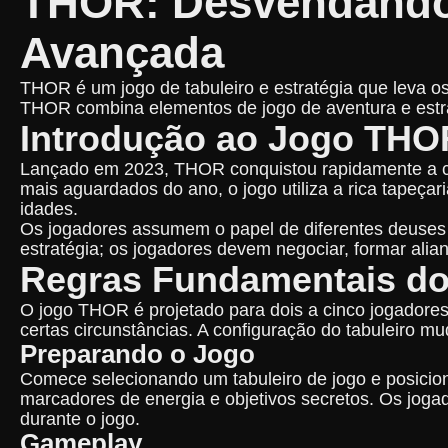
THOR: Desvendando 
Avançada
THOR é um jogo de tabuleiro e estratégia que leva os
THOR combina elementos de jogo de aventura e estra
Introdução ao Jogo THO
Lançado em 2023, THOR conquistou rapidamente a com
mais aguardados do ano, o jogo utiliza a rica tapeça
idades.
Os jogadores assumem o papel de diferentes deuses n
estratégia; os jogadores devem negociar, formar alian
Regras Fundamentais d
O jogo THOR é projetado para dois a cinco jogadore
certas circunstâncias. A configuração do tabuleiro m
Preparando o Jogo
Comece selecionando um tabuleiro de jogo e posicion
marcadores de energia e objetivos secretos. Os jogad
durante o jogo.
Gameplay