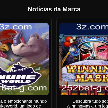
Notícias da Marca
a o emocionante mundo
Descubra tudo so
ukeWorld, um jogo de
WinningMask, um jog