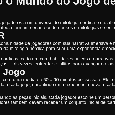
o Mundo do Jogo de 
 jogadores a um universo de mitologia nórdica e desafio
tégia, em um cenário onde deuses e mitologias se ent
R
unidade de jogadores com sua narrativa imersiva e me
ria da mitologia nórdica para criar uma experiência emoc
órdicos, cada um com habilidades únicas e narrativas 
ças e, às vezes, enfrentar conflitos para avançar no jog
o Jogo
s, com uma média de 60 a 90 minutos por sessão. Ele re
uda a cada jogo, garantindo uma experiência nova a cada
ando as peças iniciais. Cada jogador escolhe um person
ores também devem receber um conjunto inicial de 'carta