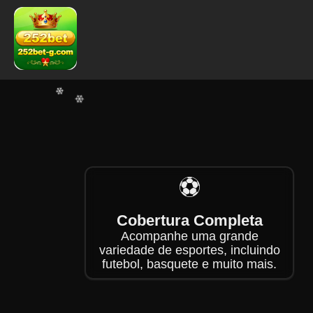
❄
❄
❄
❄
⚽
Cobertura Completa
Acompanhe uma grande
variedade de esportes, incluindo
futebol, basquete e muito mais.