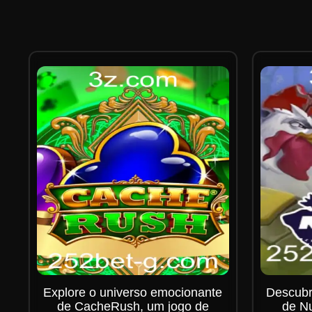
Explore o universo emocionante
Descubr
de CacheRush, um jogo de
de N