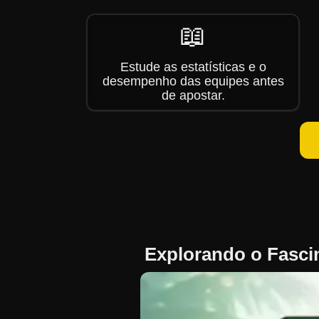
📖
Estude as estatísticas e o
desempenho das equipes antes
de apostar.
Explorando o Fasci