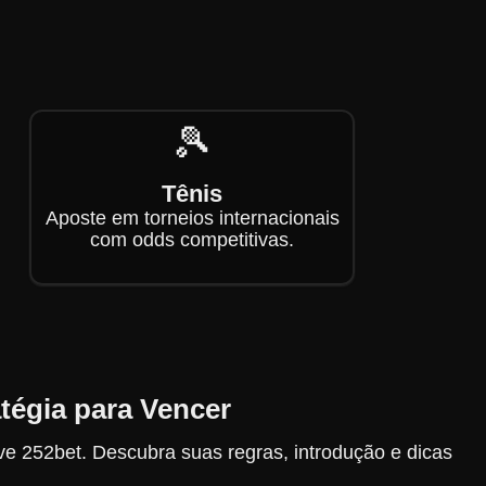
🎾
Tênis
Aposte em torneios internacionais
com odds competitivas.
tégia para Vencer
e 252bet. Descubra suas regras, introdução e dicas