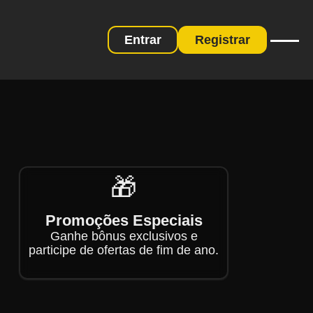
❄
❄
Entrar
Registrar
❄
❄
🎁
Promoções Especiais
Ganhe bônus exclusivos e
participe de ofertas de fim de ano.