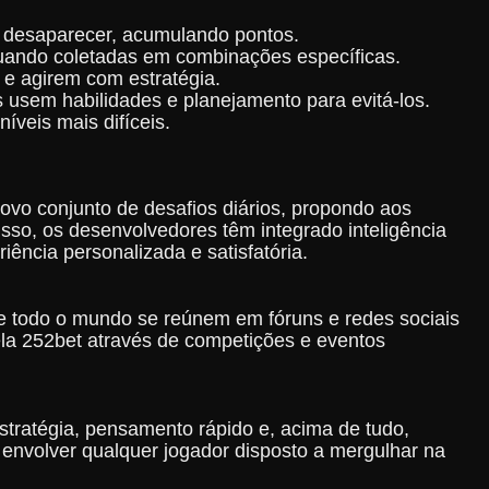
s desaparecer, acumulando pontos.
uando coletadas em combinações específicas.
e agirem com estratégia.
 usem habilidades e planejamento para evitá-los.
veis mais difíceis.
ovo conjunto de desafios diários, propondo aos
sso, os desenvolvedores têm integrado inteligência
ência personalizada e satisfatória.
e todo o mundo se reúnem em fóruns e redes sociais
ela 252bet através de competições e eventos
tratégia, pensamento rápido e, acima de tudo,
 envolver qualquer jogador disposto a mergulhar na