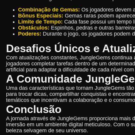
Combinação de Gemas:
Os jogadores devem al
Bônus Especiais:
Gemas raras podem aparecer 
Limite de Tempo:
Cada fase possui um tempo li
Obstáculos:
Espinhos, pedras e outras barreira
Poderes:
Durante o jogo, os jogadores podem de
Desafios Únicos e Atual
Com atualizações constantes, JungleGems continua a 
jogadores completar tarefas dentro de um determinad
artificial para adaptar a dificuldade de cada nível 
A Comunidade JungleG
Uma das características que tornam JungleGems tão 
para trocar dicas, compartilhar conquistas e encont
temáticos que incentivam a colaboração e o consumo 
Conclusão
A jornada através de JungleGems proporciona mais d
imersão em um ambiente digital meticuloso. Com o su
beleza selvagem de seu universo.