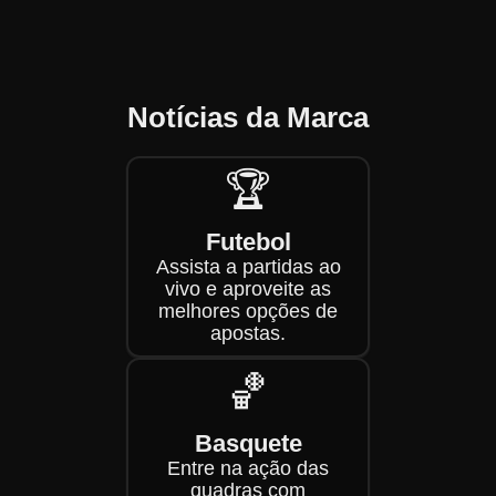
Notícias da Marca
🏆
Futebol
Assista a partidas ao
vivo e aproveite as
melhores opções de
apostas.
🏀
Basquete
Entre na ação das
quadras com