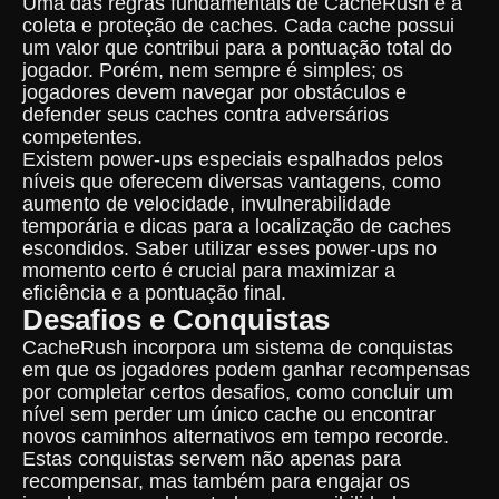
Uma das regras fundamentais de CacheRush é a
coleta e proteção de caches. Cada cache possui
um valor que contribui para a pontuação total do
jogador. Porém, nem sempre é simples; os
jogadores devem navegar por obstáculos e
defender seus caches contra adversários
competentes.
Existem power-ups especiais espalhados pelos
níveis que oferecem diversas vantagens, como
aumento de velocidade, invulnerabilidade
temporária e dicas para a localização de caches
escondidos. Saber utilizar esses power-ups no
momento certo é crucial para maximizar a
eficiência e a pontuação final.
Desafios e Conquistas
CacheRush incorpora um sistema de conquistas
em que os jogadores podem ganhar recompensas
por completar certos desafios, como concluir um
nível sem perder um único cache ou encontrar
novos caminhos alternativos em tempo recorde.
Estas conquistas servem não apenas para
recompensar, mas também para engajar os