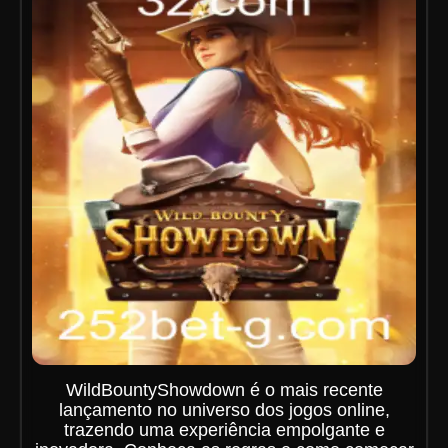
WildBountyShowdown é o mais recente
lançamento no universo dos jogos online,
trazendo uma experiência empolgante e