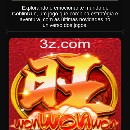
Explorando o emocionante mundo de
GoblinRun, um jogo que combina estratégia e
aventura, com as últimas novidades no
universo dos jogos.