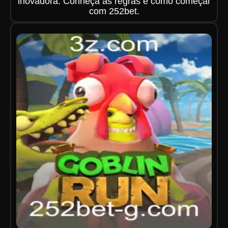
inovadora. Conheça as regras e como começar
com 252bet.